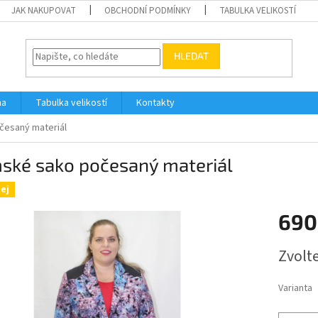
JAK NAKUPOVAT
OBCHODNÍ PODMÍNKY
TABULKA VELIKOSTÍ
HLEDAT
na
Tabulka velikostí
Kontakty
česaný materiál
ské sako počesaný materiál
ej
690
Měrná
Zvolt
cena:
Varianta