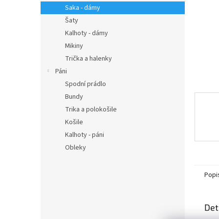
n
Saka - dámy
e
Šaty
l
Kalhoty - dámy
Mikiny
Trička a halenky
Páni
Spodní prádlo
Bundy
Trika a polokošile
Košile
Kalhoty - páni
Obleky
Popi
Det