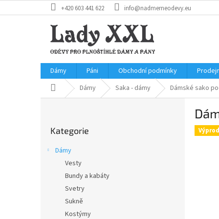
Přejít
+420 603 441 622
info@nadmerneodevy.eu
na
obsah
Dámy
Páni
Obchodní podmínky
Prodej
Domů
Dámy
Saka - dámy
Dámské sako po
P
Dám
o
Přeskočit
s
Kategorie
kategorie
Výprod
t
r
Dámy
a
Vesty
n
Bundy a kabáty
n
í
Svetry
p
Sukně
a
Kostýmy