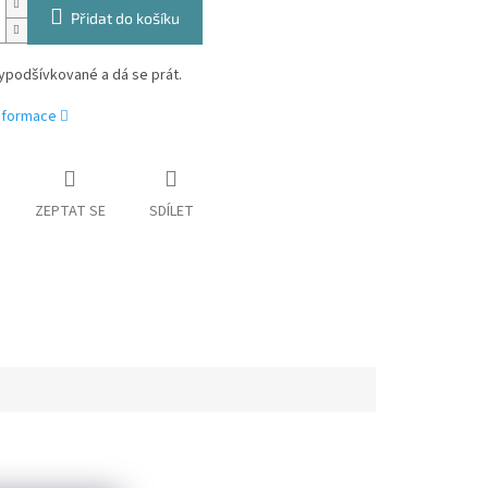
Přidat do košíku
ypodšívkované a dá se prát.
informace
ZEPTAT SE
SDÍLET