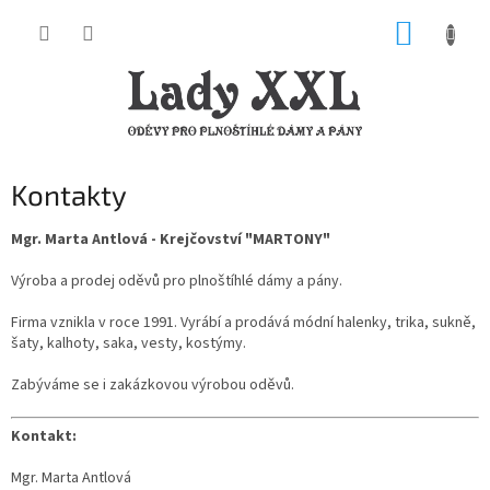
Přejít
NÁKUP
na
obsah
KOŠÍK
Kontakty
Mgr. Marta Antlová - Krejčovství "MARTONY"
Výroba a prodej oděvů pro plnoštíhlé dámy a pány.
Firma vznikla v roce 1991. Vyrábí a prodává módní halenky, trika, sukně,
šaty, kalhoty, saka, vesty, kostýmy.
Zabýváme se i zakázkovou výrobou oděvů.
Kontakt:
Mgr. Marta Antlová