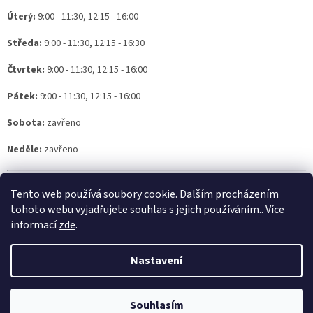
Úterý:
9:00 - 11:30, 12:15 - 16:00
Středa:
9:00 - 11:30, 12:15 - 16:30
Čtvrtek:
9:00 - 11:30, 12:15 - 16:00
Pátek:
9:00 - 11:30, 12:15 - 16:00
Sobota:
zavřeno
Neděle:
zavřeno
IČ: 133 96 811
Tento web používá soubory cookie. Dalším procházením
Živ. list č.j: 0180/00-ZN ev. č.: 371301-12964-00 Městský úřad Znojmo
tohoto webu vyjadřujete souhlas s jejich používáním.. Více
informací
zde
.
Z
á
Nastavení
Vytvořil Shoptet
p
a
t
Souhlasím
Copyright 2026
LADY XXL
. Všechna práva vyhrazena.
í