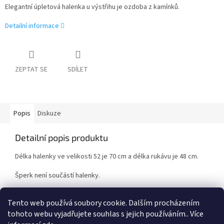
Elegantní úpletová halenka u výstřihu je ozdoba z kamínků.
Detailní informace
ZEPTAT SE
SDÍLET
Popis
Diskuze
Detailní popis produktu
Délka halenky ve velikosti 52 je 70 cm a délka rukávu je 48 cm.
Šperk není součástí halenky.
Materiál: 94% polyester, 6% lykra
Tento web používá soubory cookie. Dalším procházením
tohoto webu vyjadřujete souhlas s jejich používáním.. Více