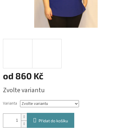
od
860 Kč
Měrná
Zvolte variantu
cena:
Varianta
Přidat do košíku