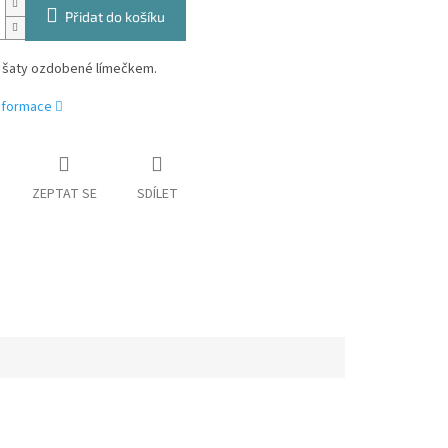
Přidat do košíku
 šaty ozdobené límečkem.
informace
ZEPTAT SE
SDÍLET