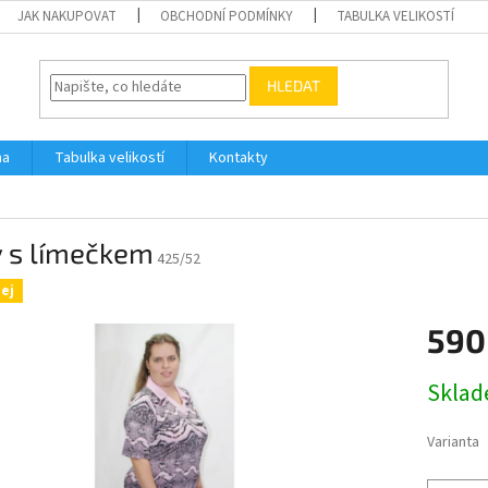
JAK NAKUPOVAT
OBCHODNÍ PODMÍNKY
TABULKA VELIKOSTÍ
HLEDAT
na
Tabulka velikostí
Kontakty
y s límečkem
425/52
ej
590
Měrná
Skla
cena:
Varianta