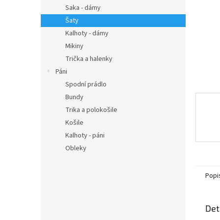
n
Saka - dámy
e
Šaty
l
Kalhoty - dámy
Mikiny
Trička a halenky
Páni
Spodní prádlo
Bundy
Trika a polokošile
Košile
Kalhoty - páni
Obleky
Popi
Det